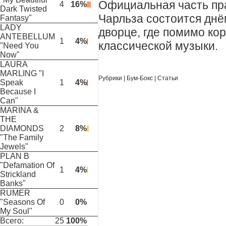
Официальная часть пр
4
16%
Dark Twisted
Чарльза состоится днё
Fantasy"
LADY
дворце, где помимо ко
ANTEBELLUM
1
4%
классической музыки.
"Need You
Now"
LAURA
MARLING "I
Рубрики
|
Бум-Бокс
|
Статьи
Speak
1
4%
Because I
Can"
MARINA &
THE
DIAMONDS
2
8%
"The Family
Jewels"
PLAN B
"Defamation Of
1
4%
Strickland
Banks"
RUMER
"Seasons Of
0
0%
My Soul"
Всего:
25
100%