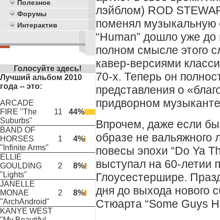
Полезное
лэйблом) ROD STEWAR
Форумы
поменял музыкальную 
Интерактив
“Human” дошло уже до r
полном смысле этого сл
кавер-версиями класси
Голосуйте здесь!
70-х. Теперь он полно
Лучший альбом 2010
года -- это:
представления о «благ
придворном музыканте
ARCADE
FIRE "The
11
44%
Suburbs"
Впрочем, даже если б
BAND OF
образе не вальяжного 
HORSES
1
4%
"Infinite Arms"
повесы эпохи “Do Ya Th
ELLIE
выступал на 60-летии 
GOULDING
2
8%
"Lights"
Глоусестершире. Празд
JANELLE
дня до выхода нового 
MONAE
2
8%
Стюарта “Some Guys Hav
"ArchAndroid"
KANYE WEST
"My Beautiful