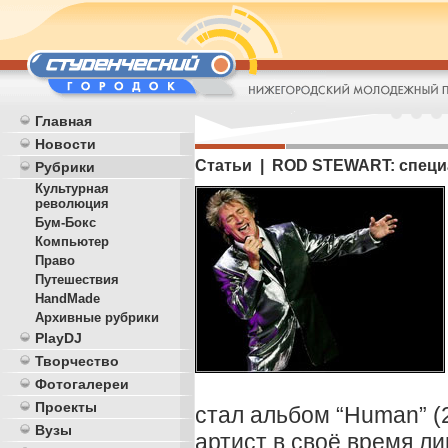
Главная
Новости
Статьи | ROD STEWART: специ
Рубрики
Культурная
революция
Бум-Бокс
Компьютер
Право
Путешествия
HandMade
Архивные рубрики
PlayDJ
Творчество
Фотогалереи
Проекты
стал альбом “Human” (2
Вузы
артист в своё время ли