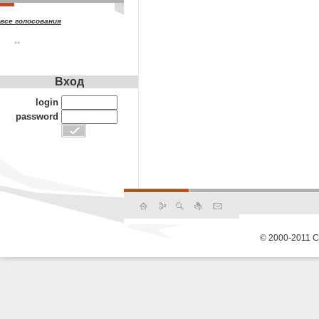
все голосования
**
Вход
login
password
© 2000-2011 С