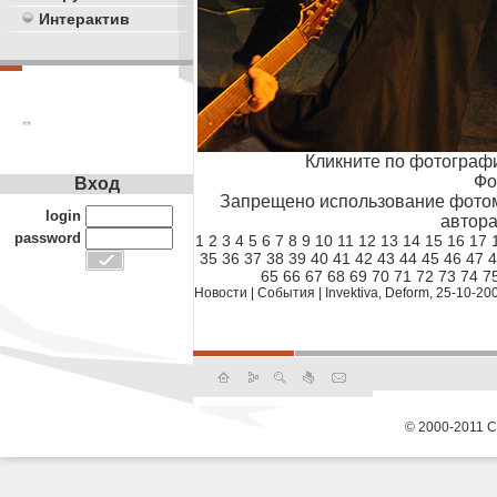
Интерактив
**
Кликните по фотограф
Фо
Вход
Запрещено использование фотом
login
автора
password
1
2
3
4
5
6
7
8
9
10
11
12
13
14
15
16
17
35
36
37
38
39
40
41
42
43
44
45
46
47
4
65
66
67
68
69
70
71
72
73
74
7
Новости
|
События
|
Invektiva, Deform, 25-10-20
© 2000-2011 С