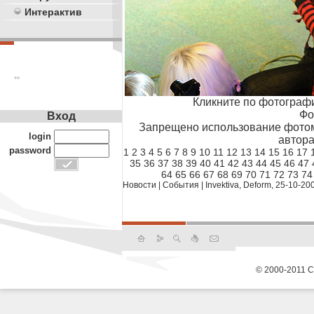
Интерактив
**
Кликните по фотограф
Фо
Вход
Запрещено использование фотом
login
автора
password
1
2
3
4
5
6
7
8
9
10
11
12
13
14
15
16
17
35
36
37
38
39
40
41
42
43
44
45
46
47
64
65
66
67
68
69
70
71
72
73
74
Новости
|
События
|
Invektiva, Deform, 25-10-20
© 2000-2011 С