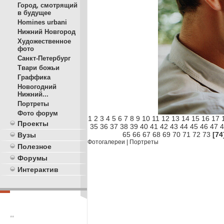
Город, смотрящий
в будущее
Homines urbani
Нижний Новгород
Художественное
фото
Санкт-Петербург
Твари божьи
Граффика
Новогодний
Нижний...
Портреты
Фото форум
1
2
3
4
5
6
7
8
9
10
11
12
13
14
15
16
17
Проекты
35
36
37
38
39
40
41
42
43
44
45
46
47
4
65
66
67
68
69
70
71
72
73
[74
Вузы
Фотогалереи
|
Портреты
Полезное
Форумы
Интерактив
**