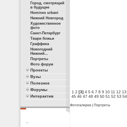
Город, смотрящий
в будущее
Homines urbani
Нижний Новгород
Художественное
фото
Санкт-Петербург
Твари божьи
Граффика
Новогодний
Нижний...
Портреты
Фото форум
Проекты
Вузы
Полезное
Форумы
1
2
[3]
4
5
6
7
8
9
10
11
12
13
Интерактив
45
46
47
48
49
50
51
52
53
54
Фотогалереи
|
Портреты
**