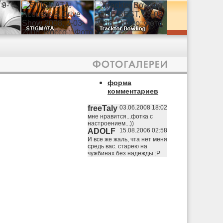
форма
комментариев
freeTaly
03.06.2008 18:02
мне нравится...фотка с
настроением...))
ADOLF
15.08.2006 02:58
И все же жаль, чта нет меня
средь вас. старею на
чужбинах без надежды :Р