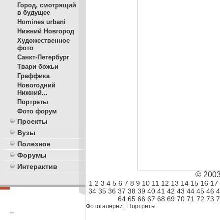
Город, смотрящий
в будущее
Homines urbani
Нижний Новгород
Художественное
фото
Санкт-Петербург
Твари божьи
Граффика
Новогодний
Нижний...
Портреты
Фото форум
Проекты
Вузы
Полезное
Форумы
Интерактив
© 200
1
2
3
4
5
6
7
8
9
10
11
12
13
14
15
16
17
34
35
36
37
38
39
40
41
42
43
44
45
46
4
64
65
66
67
68
69
70
71
72
73
7
Фотогалереи
|
Портреты
**