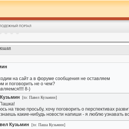
ующая
мин
ходим на сайт а в форуме сообщения не оставляем
ом и поговорить не о чем?
ляемся!!!! 8-)
 Кузьмин
[to: Павел Кузьмин]
 Пашка!
юсь на твою просьбу, хочу поговорить о перспективах разв
 знаешь какие-нибудь новости напиши - я люблю узнавать в
вел Кузьмин
[to: Паша Кузьмин]