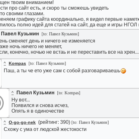
щен твоим вниманием!
сти про сайт есть, и скоро ты сможешь увидеть
это своими глазами.
еняем графику сайта координально, я видел первые наметки
пилось полно идей для статей на сайт, да еще и игры НГОЛ
Павел Кузьмин
[to: Павел Кузьмин]
ень сменяет день и ничего не изменяется
аже ночь ничего не меняет,
сли, конечно, ночью не встаь и не переставить все на хрен...
^
Kompas
[to: Павел Кузьмин]
Паш, а ты че ето уже сам с собой разговариваешь
Павел Кузьмин
^
[to: Kompas]
Ну вот...
Появился и снова исчез,
Опять я в одиночестве
(рейтинг: 390)
^
O-go-go-nek
[to: Павел Кузьмин]
Схожу с ума от людской жестокости