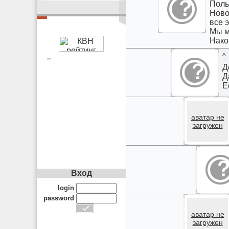
Поль
Ново
все 
Мы м
Нако
^
**
Д
Д
Е
аватар не
загружен
Вход
login
password
аватар не
загружен