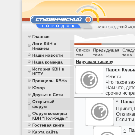
Главная
Лиги КВН в
Нижнем
Список
Предыдущая
След
тем
тема
тема
Наши новости
Нарушаю тишину
Наша команда
История КВН в
Павел Кузь
НГТУ
Ребята,
Принципы КВНа
Что такое за
Нам что, дет
Юмор
срочно исправ
Друзья в Сети
Открытый
Паша
^
форум
Привет,
Форум команды
Отклика
КВН "Пол-беды"
Если ты
Гостевая книга
Па
^
Карта сайта