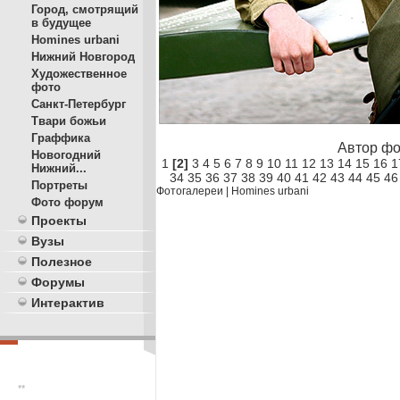
Город, смотрящий
в будущее
Homines urbani
Нижний Новгород
Художественное
фото
Санкт-Петербург
Твари божьи
Граффика
Автор фо
Новогодний
1
[2]
3
4
5
6
7
8
9
10
11
12
13
14
15
16
1
Нижний...
34
35
36
37
38
39
40
41
42
43
44
45
46
Портреты
Фотогалереи
|
Homines urbani
Фото форум
Проекты
Вузы
Полезное
Форумы
Интерактив
**