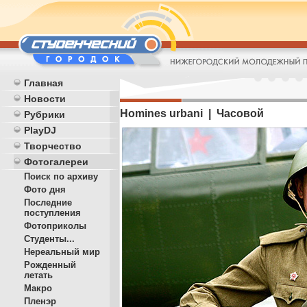
Главная
Новости
Homines urbani | Часовой
Рубрики
PlayDJ
Творчество
Фотогалереи
Поиск по архиву
Фото дня
Последние
поступления
Фотоприколы
Студенты...
Нереальный мир
Рожденный
летать
Макро
Пленэр