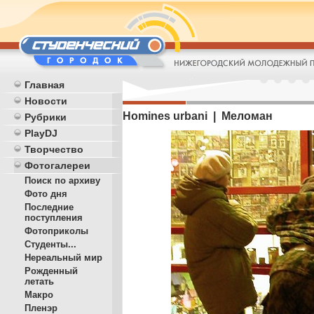
Главная
Новости
Homines urbani | Меломан
Рубрики
PlayDJ
Творчество
Фотогалереи
Поиск по архиву
Фото дня
Последние
поступления
Фотоприколы
Студенты...
Нереальный мир
Рожденный
летать
Макро
Пленэр