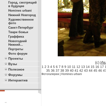
Город, смотрящий
в будущее
Homines urbani
Нижний Новгород
Художественное
фото
Санкт-Петербург
Твари божьи
Граффика
Новогодний
Нижний...
Портреты
Фото форум
Проекты
(c)
Ив
Вузы
1
2
3
4
5
6
7
8
9
10
11
12
13
14
15
16
17
Полезное
35
36
37
38
39
40
41
42
43
44
45
46
4
Фотогалереи
|
Homines urbani
Форумы
Интерактив
**