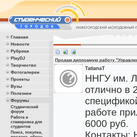
Главная
Новости
Рубрики
PlayDJ
Продам дипломную работу "Управлен
Творчество
TatianaT
Фотогалереи
ННГУ им. Л
Проекты
Вузы
отлично в 2
Полезное
спецификой
Форумы
Студенческий
работе при
форум
Работа и
6000 руб.
стажировка для
студентов
Контакты:
Поиск, покупка,
продажа, обмен