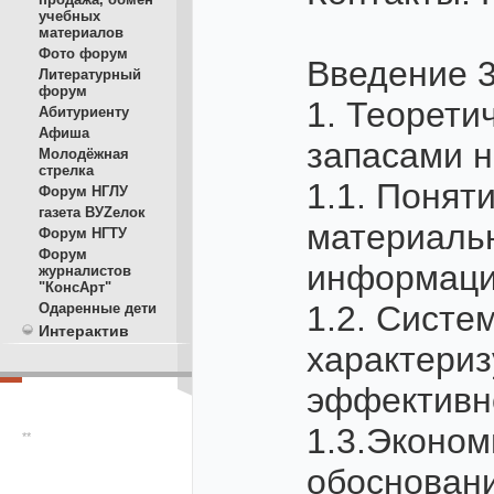
учебных
материалов
Фото форум
Введение 
Литературный
форум
1. Теорети
Абитуриенту
Афиша
запасами н
Молодёжная
стрелка
1.1. Понят
Форум НГЛУ
газета ВУZелок
материальн
Форум НГТУ
Форум
информаци
журналистов
"КонсАрт"
1.2. Систе
Одаренные дети
Интерактив
характериз
эффективно
1.3.Эконом
**
обосновани