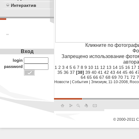
Интерактив
**
Кликните по фотограф
Фо
Вход
Запрещено использование фотом
login
автора
password
1
2
3
4
5
6
7
8
9
10
11
12
13
14
15
16
17
35
36
37
[38]
39
40
41
42
43
44
45
46
4
64
65
66
67
68
69
70
71
72
7
Новости
|
События
|
Элизиум, 11-10-2008, Rocc
© 2000-2011 С