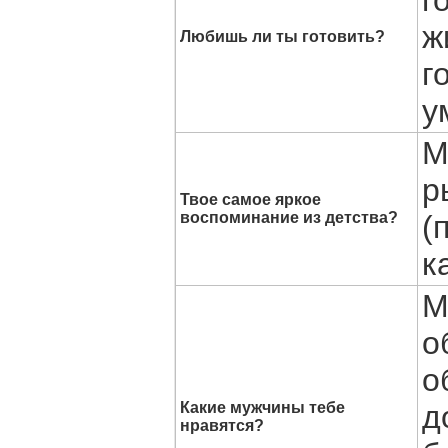
ж
Любишь ли ты готовить?
г
у
М
р
Твое самое яркое
воспоминание из детства?
(
к
М
о
о
Какие мужчины тебе
д
нравятся?