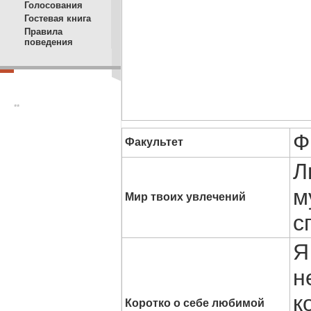
Голосования
Гостевая книга
Правила
поведения
**
Ф
Факультет
Л
м
Мир твоих увлечений
с
Я
н
к
Коротко о себе любимой