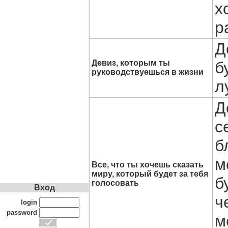
х
р
Д
Девиз, которым ты
б
руководствуешься в жизни
л
Д
с
б
м
Все, что ты хочешь сказать
миру, который будет за тебя
б
голосовать
Вход
ч
login
password
м