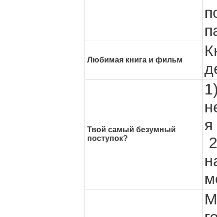
п
п
К
Любимая книга и фильм
д
1
н
я
Твой самый безумный
поступок?
2
н
м
М
г