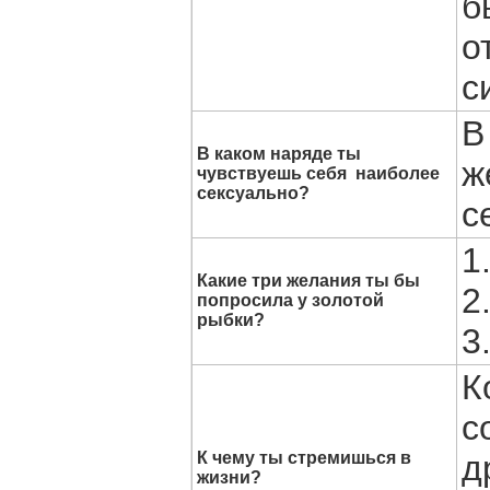
б
о
с
В
В каком наряде ты
ж
чувствуешь себя наиболее
сексуально?
с
1
Какие три желания ты бы
2
попросила у золотой
рыбки?
3
К
с
К чему ты стремишься в
д
жизни?