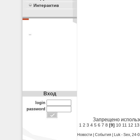
Интерактив
**
Вход
login
password
Запрещено использ
1
2
3
4
5
6
7
8
[9]
10
11
12
13
Новости
|
События
|
Luk - Sex, 24-