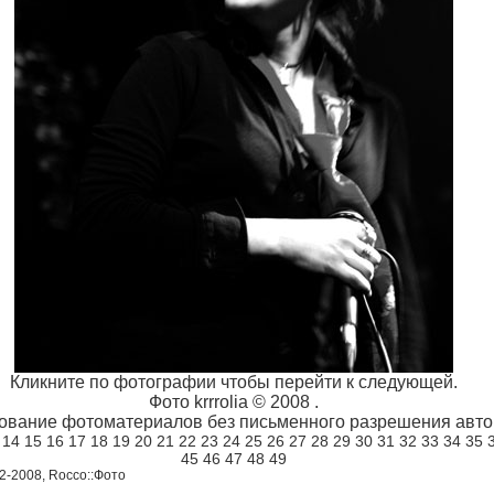
Кликните по фотографии чтобы перейти к следующей.
Фото krrrolia © 2008 .
ование фотоматериалов без письменного разрешения автор
14
15
16
17
18
19
20
21
22
23
24
25
26
27
28
29
30
31
32
33
34
35
45
46
47
48
49
02-2008, Rocco::Фото