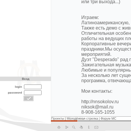
или три выхода...)
Играем:
Латиноамериканскую, 
Также есть демо с жив
Отличительная особен
работы на ведущих пл
Корпоративные вечери
праздники.Мы осущес
мероприятий.
Дуэт "Desperado" рад
Зажигательная музыка
Любимые и популярные
За несколько лет сущ
Вход
программа, отвечающа
login
Мои контакты:
password
http://nnsokolov.ru
niksok@mail.ru
8-908-165-1055
Проекты
|
Молодёжная стрелка
|
Форум МС