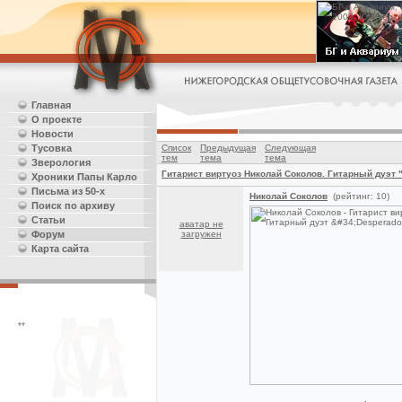
Главная
О проекте
Новости
Тусовка
Список
Предыдущая
Следующая
тем
тема
тема
Зверология
Гитарист виртуоз Николай Соколов. Гитарный дуэт 
Хроники Папы Карло
Письма из 50-х
Николай Соколов
(рейтинг: 10)
Поиск по архиву
Статьи
аватар не
Форум
загружен
Карта сайта
**