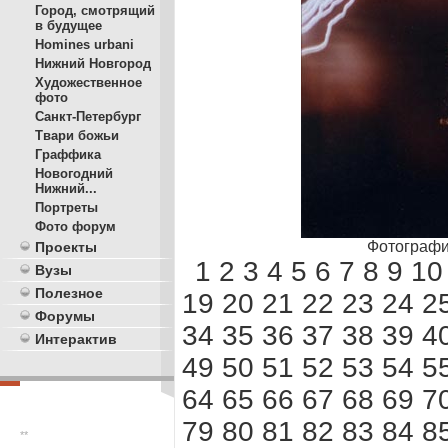
Город, смотрящий
в будущее
Homines urbani
Нижний Новгород
Художественное
фото
Санкт-Петербург
Твари божьи
Граффика
Новогодний
Нижний...
Портреты
Фото форум
Фотографи
Проекты
1
2
3
4
5
6
7
8
9
10
Вузы
Полезное
19
20
21
22
23
24
2
Форумы
34
35
36
37
38
39
4
Интерактив
49
50
51
52
53
54
5
64
65
66
67
68
69
7
79
80
81
82
83
84
8
**