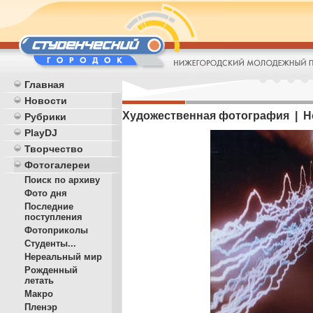
Главная
Новости
Художественная фотография | Но
Рубрики
PlayDJ
Творчество
Фотогалереи
Поиск по архиву
Фото дня
Последние
поступления
Фотоприколы
Студенты...
Нереальный мир
Рожденный
летать
Макро
Пленэр