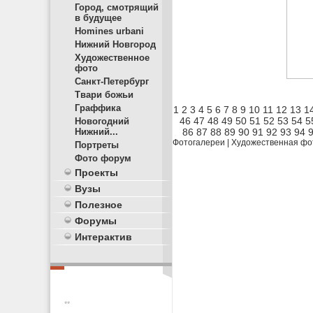
Город, смотрящий
в будущее
Homines urbani
Нижний Новгород
Художественное
фото
Санкт-Петербург
Твари божьи
Граффика
1
2
3
4
5
6
7
8
9
10
11
12
13
1
46
47
48
49
50
51
52
53
54
5
Новогодний
86
87
88
89
90
91
92
93
94
Нижний...
Фотогалереи
|
Художественная фо
Портреты
Фото форум
Проекты
Вузы
Полезное
Форумы
Интерактив
**