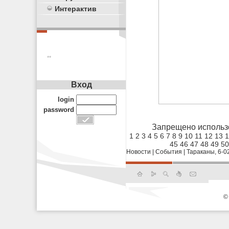
Интерактив
**
Вход
login
password
Запрещено использ
1
2
3
4
5
6
7
8
9
10
11
12
13
1
45
46
47
48
49
50
Новости
|
События
|
Тараканы, 6-0
©