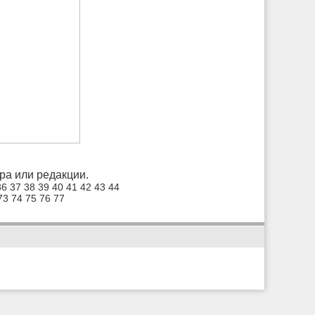
а или редакции.
36
37
38
39
40
41
42
43
44
73
74
75
76
77