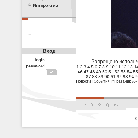
Интерактив
**
Вход
login
Запрещено использ
password
1
2
3
4
5
6
7
8
9
10
11
12
13
1
46
47
48
49
50
51
52
53
54
55
87
88
89
90
91
92
93
94
9
Новости
|
События
|
"Праздник уби
©