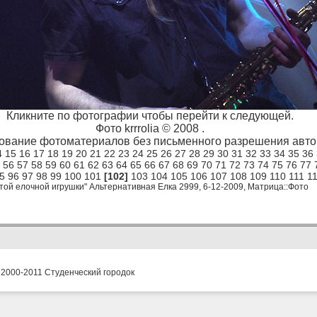
Кликните по фотографии чтобы перейти к следующей.
Фото krrrolia © 2008 .
ование фотоматериалов без письменного разрешения автор
4
15
16
17
18
19
20
21
22
23
24
25
26
27
28
29
30
31
32
33
34
35
36
56
57
58
59
60
61
62
63
64
65
66
67
68
69
70
71
72
73
74
75
76
77
5
96
97
98
99
100
101
[102]
103
104
105
106
107
108
109
110
111
1
той елочной игрушки" Альтернативная Елка 2999, 6-12-2009, Матрица::Фото
 2000-2011 Студенческий городок