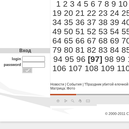
1
2
3
4
5
6
7
8
9
10
19
20
21
22
23
24
2
34
35
36
37
38
39
4
49
50
51
52
53
54
5
64
65
66
67
68
69
7
79
80
81
82
83
84
8
Вход
94
95
96
[97]
98
99
login
password
106
107
108
109
11
Новости
|
События
|
"Праздник убитой елочной 
Матрица::Фото
© 2000-2011 С