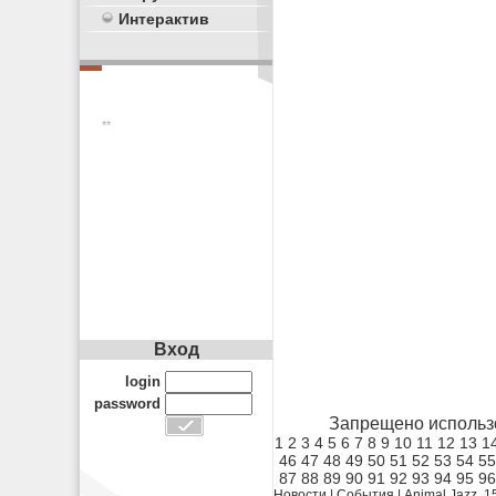
Интерактив
**
Вход
login
password
Запрещено использ
1
2
3
4
5
6
7
8
9
10
11
12
13
1
46
47
48
49
50
51
52
53
54
55
87
88
89
90
91
92
93
94
95
96
Новости
|
События
|
Animal Jazz, 1