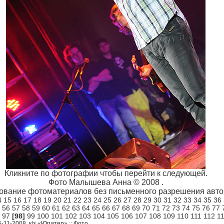
Кликните по фотографии чтобы перейти к следующей.
Фото Малышева Анна © 2008 .
ование фотоматериалов без письменного разрешения автор
4
15
16
17
18
19
20
21
22
23
24
25
26
27
28
29
30
31
32
33
34
35
36
56
57
58
59
60
61
62
63
64
65
66
67
68
69
70
71
72
73
74
75
76
77
97
[98]
99
100
101
102
103
104
105
106
107
108
109
110
111
112
1
5-11-2008, к/з «Юпитер» :: Фото