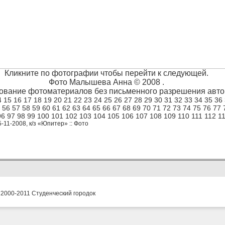
Кликните по фотографии чтобы перейти к следующей.
Фото Малышева Анна © 2008 .
ование фотоматериалов без письменного разрешения автор
4
15
16
17
18
19
20
21
22
23
24
25
26
27
28
29
30
31
32
33
34
35
36
56
57
58
59
60
61
62
63
64
65
66
67
68
69
70
71
72
73
74
75
76
77
96
97
98
99
100
101
102
103
104
105
106
107
108
109
110
111
112
1
5-11-2008, к/з «Юпитер» :: Фото
 2000-2011 Студенческий городок