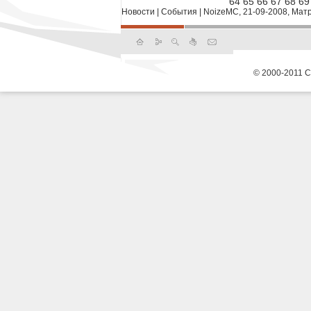
64
65
66
67
68
69
Новости
|
События
|
NoizeMC, 21-09-2008, Мат
© 2000-2011 С