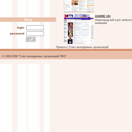
АНИМЕ НН
Вход
Нижегородский клуб любител
анимации
login
password
Проекты
|
Союз молодежных организаций
© 2006-2008 "Союз молодежных организаций ПФО"