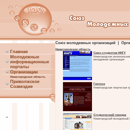
Союз молодежных организаций | Орг
Нижегородская область
Главная
Союз студентов ННГУ
Молодежные
Нижегородская региональна
молодежная организация
информационные
порталы
Организации
Нижегородская область
Приволжское
Гротеск
Созвездие
Нижегородская творческая г
Студенческий городок
**
Нижегородский молодежный 