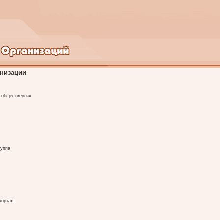
анизации
я общественная
руппа
портал