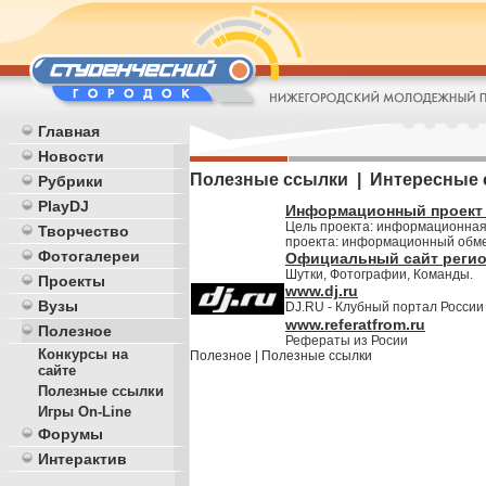
Главная
Новости
Полезные ссылки | Интересные
Рубрики
PlayDJ
Информационный проект 
Цель проекта: информационная
Творчество
проекта: информационный обме
Фотогалереи
Официальный сайт регио
Шутки, Фотографии, Команды.
Проекты
www.dj.ru
Вузы
DJ.RU - Клубный портал России
www.referatfrom.ru
Полезное
Рефераты из Росии
Конкурсы на
Полезное
|
Полезные ссылки
сайте
Полезные ссылки
Игры On-Line
Форумы
Интерактив