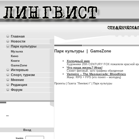
Главная
Новости
Парк культуры
Парк культуры | GameZone
Музыка
Кино
Книги
Холодный мир
Художники 20th CENTURY FOX пожалели красной крас
GameZone
Что наша жизнь? Игра!
Интервью
Сюжет фиговый, зато графика обалденная
Vampire – The Masquerade: Bloodlines
Спорт, туризм
Жанр: RPG + FPS (кто понял – молодец)
Мнение
Проекты
|
Газета "Лингвист"
|
Парк культуры
Редакция
Форум
**
Вход
login