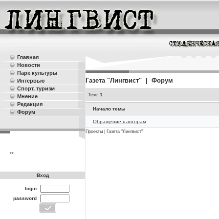
Главная
Новости
Парк культуры
Газета "Лингвист" | Форум
Интервью
Спорт, туризм
Тем:
1
Мнение
Редакция
Начало темы
Форум
Обращение к авторам
Проекты
|
Газета "Лингвист"
**
Вход
login
password