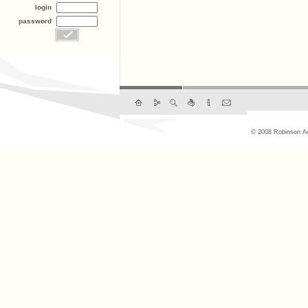
login
password
© 2008 Robinson Ac