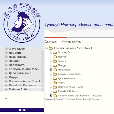
Сервис | Карта сайта
Турклуб Robinson Active Travel
О турклубе
О турклубе
Новости
Наши планы
Новости
Походы
Анонсы
Полезности
Походы
Конкурс сочинителей
Полезности
Дела домашние
Конкурс сочинителей
Форум
Дела домашние
Robinson Active Travel
Форум
Reiseklub Robinson
Robinson Active Travel
Turismo Activo
Reiseklub Robinson
Turismo Activo con "Robinson" - Espanol
**
Проекты
|
Турклуб Robinson Active Travel
|
Сервис
Вход