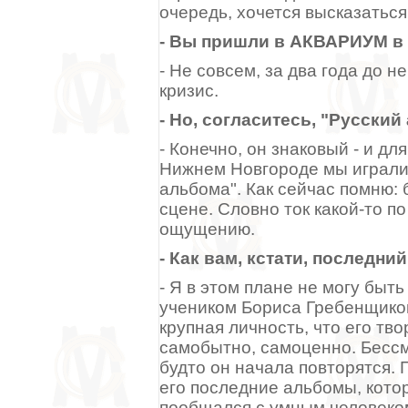
очередь, хочется высказатьс
- Вы пришли в АКВАРИУМ в 
- Не совсем, за два года до 
кризис.
- Но, согласитесь, "Русски
- Конечно, он знаковый - и дл
Нижнем Новгороде мы играли 
альбома". Как сейчас помню:
сцене. Словно ток какой-то п
ощущению.
- Как вам, кстати, послед
- Я в этом плане не могу быт
учеником Бориса Гребенщиков
крупная личность, что его тв
самобытно, самоценно. Бессм
будто он начала повторятся. 
его последние альбомы, котор
пообщался с умным человеком