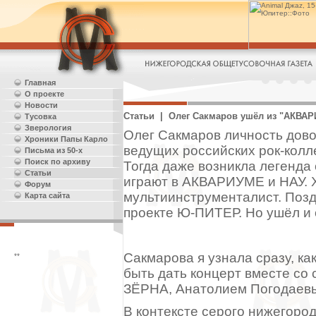
Главная
О проекте
Новости
Статьи | Олег Сакмаров ушёл из "АКВАР
Тусовка
Зверология
Олег Сакмаров личность дово
Хроники Папы Карло
ведущих российских рок-ко
Письма из 50-х
Поиск по архиву
Тогда даже возникла легенда
Статьи
играют в АКВАРИУМЕ и НАУ. Х
Форум
мультиинструменталист. Позд
Карта сайта
проекте Ю-ПИТЕР. Но ушёл и о
Сакмарова я узнала сразу, ка
**
быть дать концерт вместе со
ЗЁРНА, Анатолием Погодаев
В контексте серого нижегоро