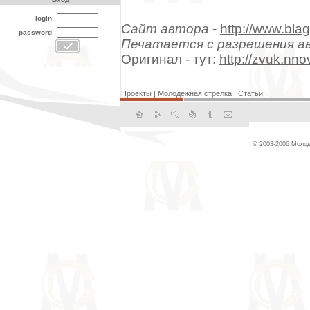
login
Сайт автора
-
http://www.blag
password
Печатается с разрешения а
Оригинал - тут:
http://zvuk.nno
Проекты
|
Молодёжная стрелка
|
Статьи
© 2003-2006 Молод