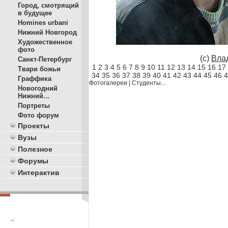
Город, смотрящий
в будущее
Homines urbani
Нижний Новгород
Художественное
фото
(с)
Вла
Санкт-Петербург
1
2
3
4
5
6
7
8
9
10
11
12
13
14
15
16
17
Твари божьи
34
35
36
37
38
39
40
41
42
43
44
45
46
4
Граффика
Фотогалереи
|
Студенты...
Новогодний
Нижний...
Портреты
Фото форум
Проекты
Вузы
Полезное
Форумы
Интерактив
**