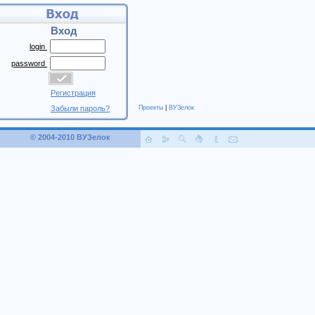
Вход
login
password
Регистрация
Забыли пароль?
Проекты
|
ВУЗелок
© 2004-2010 ВУЗелок