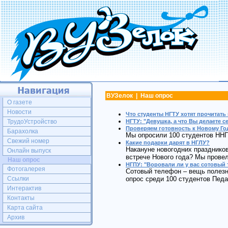
ВУЗелок | Наш опрос
О газете
Новости
Что студенты НГТУ хотят прочитать
ТрудоУстройство
НГТУ: "Девушка, а что Вы делаете 
Проверяем готовность к Новому Го
Барахолка
Мы опросили 100 студентов ННГ
Свежий номер
Какие подарки дарят в НГЛУ?
Накануне новогодних праздников
Онлайн выпуск
встрече Нового года? Мы провел
Наш опрос
НГПУ: "Воровали ли у вас сотовый
Фотогалерея
Сотовый телефон – вещь полезна
Ссылки
опрос среди 100 студентов Педа
Интерактив
Контакты
Карта сайта
Архив