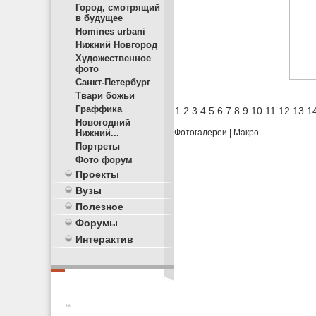
Город, смотрящий
в будущее
Homines urbani
Нижний Новгород
Художественное
фото
Санкт-Петербург
Твари божьи
Граффика
1
2
3
4
5
6
7
8
9
10
11
12
13
1
Новогодний
Нижний...
Фотогалереи
|
Макро
Портреты
Фото форум
Проекты
Вузы
Полезное
Форумы
Интерактив
**