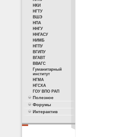
НКИ
НГТУ
ВШЭ
НПА
ННГУ
ННГАСУ
НИМБ
НГПУ
ВГИПУ
ВГАВТ
ВВАГС
Гуманитарный
институт
НГМА
НГСХА
ГОУ ВПО РАП
Полезное
Форумы
Интерактив