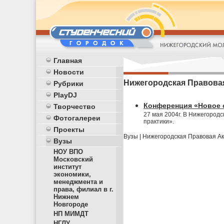
Главная
Новости
Нижегородская Правовая
Рубрики
PlayDJ
Конференция «Новое о
Творчество
27 мая 2004г. В Нижегород
Фотогалереи
практики».
Проекты
Вузы
|
Нижегородская Правовая Ак
Вузы
НОУ ВПО
Московский
институт
экономики,
менеджмента и
права, филиал в г.
Нижнем
Новгороде
НП МИМДТ
НГЛУ