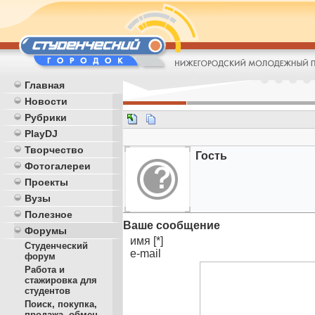
Главная
Новости
Рубрики
PlayDJ
Творчество
Гость
Фотогалереи
Проекты
Вузы
Полезное
Ваше сообщение
Форумы
имя [*]
Студенческий
e-mail
форум
Работа и
стажировка для
студентов
Поиск, покупка,
продажа, обмен