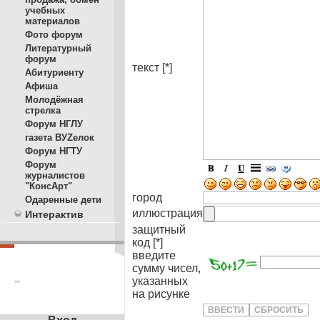
учебных
материалов
Фото форум
Литературный
форум
текст [*]
Абитуриенту
Афиша
Молодёжная
стрелка
Форум НГЛУ
газета ВУZелок
Форум НГТУ
Форум
журналистов
"КонсАрт"
город
Одаренные дети
иллюстрация
Интерактив
защитный
код [*]
введите
сумму чисел,
указанных
**
на рисунке