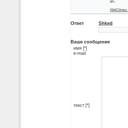
[IMG]http:
Ответ
Shked
Ваше сообщение
имя [*]
e-mail
текст [*]