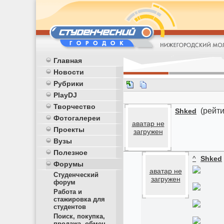
Главная
Новости
Рубрики
PlayDJ
Творчество
(рейти
Shked
Фотогалереи
аватар не
Проекты
загружен
Вузы
Полезное
^
Shked
Форумы
аватар не
Студенческий
загружен
форум
Работа и
стажировка для
студентов
Поиск, покупка,
продажа, обмен