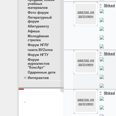
учебных
^
Shked
материалов
аватар не
Фото форум
загружен
Литературный
форум
Абитуриенту
Афиша
Молодёжная
стрелка
Форум НГЛУ
газета ВУZелок
^
Shked
Форум НГТУ
Форум
аватар не
журналистов
загружен
"КонсАрт"
Одаренные дети
Интерактив
^
Shked
аватар не
**
загружен