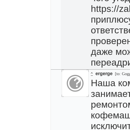
https://z
приплюсу
ответств
проверен
даже мож
переадри
ergerge
^
[to: Gogg
Наша ко
занимае
ремонто
кофемаши
исключи