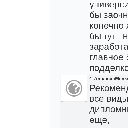
универси
бы заочн
конечно 
бы
, 
тут
заработа
главное 
подделко
AnnamariMosk
^
Рекомен
все виды
дипломны
еще,