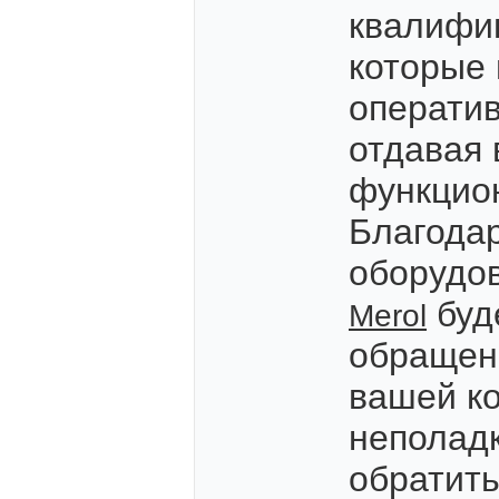
квалифи
которые 
оператив
отдавая
функцио
Благода
оборудо
буд
Merol
обращени
вашей к
неполадк
обратить