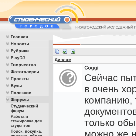
Главная
Новости
Рубрики
PlayDJ
Диплом
Творчество
Goggi
Фотогалереи
Сейчас пыт
Проекты
Вузы
в очень хо
Полезное
компанию, 
Форумы
Студенческий
документов
форум
Работа и
только об
стажировка для
студентов
можно же 
Поиск, покупка,
продажа, обмен