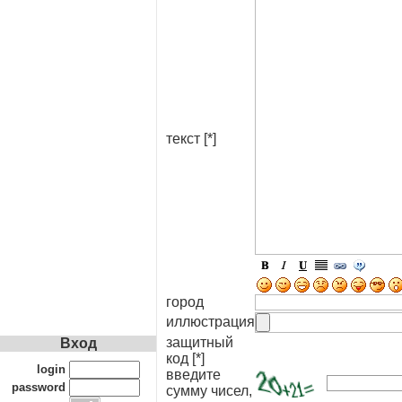
текст [*]
город
иллюстрация
защитный
Вход
код [*]
login
введите
password
сумму чисел,