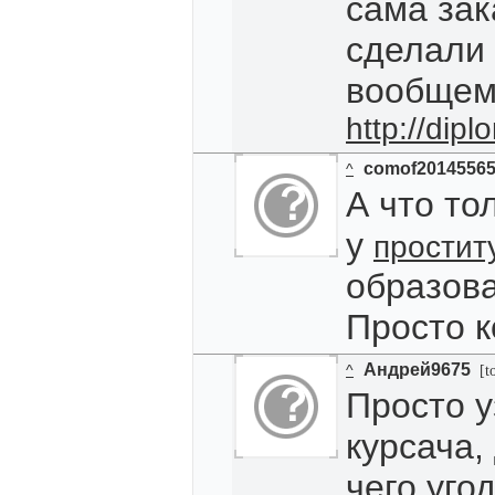
сама за
сделали 
вообщем
http://dip
comof2014556
^
А что то
у
простит
образова
Просто к
Андрей9675
^
[t
Просто у
курсача,
чего угод