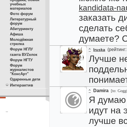
учебных
kandidata-na
материалов
Фото форум
заказать д
Литературный
форум
сделать се
Абитуриенту
Афиша
думаете? С
Молодёжная
стрелка
Форум НГЛУ
(рейтинг:
^
Iruska
газета ВУZелок
Лучше не
Форум НГТУ
Форум
поддельн
журналистов
"КонсАрт"
понимае
Одаренные дети
Интерактив
Damira
^
[to: Gogg
Я думаю 
идут на 
**
лучше вс