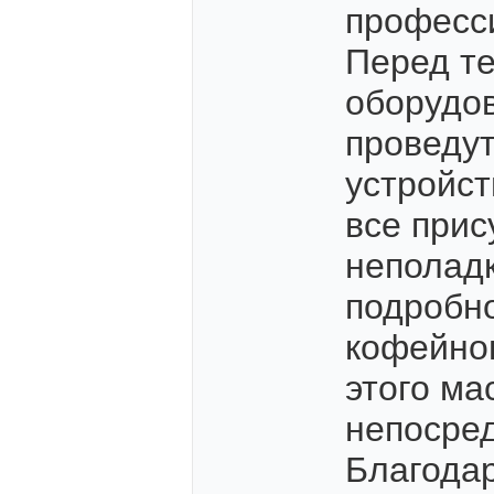
професс
Перед те
оборудов
проведут
устройст
все прис
неполадк
подробно
кофейно
этого ма
непосред
Благодар