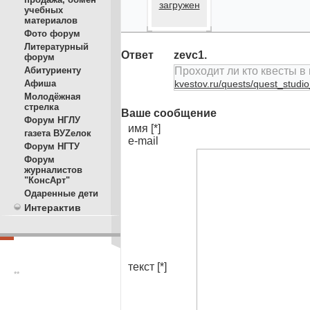
загружен
учебных
материалов
Фото форум
Литературный
Ответ
zevc1.
форум
Абитуриенту
Проходит ли кто квесты в 
Афиша
kvestov.ru/quests/quest_studio
Молодёжная
стрелка
Ваше сообщение
Форум НГЛУ
имя [*]
газета ВУZелок
e-mail
Форум НГТУ
Форум
журналистов
"КонсАрт"
Одаренные дети
Интерактив
текст [*]
**