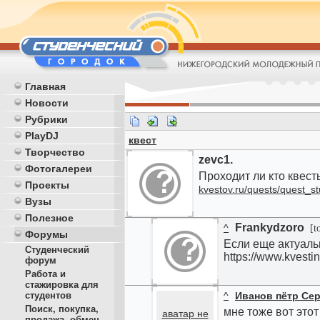
Главная
Новости
Рубрики
PlayDJ
квест
Творчество
zevc1.
Фотогалереи
Проходит ли кто квесты
Проекты
kvestov.ru/quests/quest_st
Вузы
Полезное
Frankydzoro
^
[to
Форумы
Если еще актуальн
Студенческий
https://www.kvestin
форум
Работа и
стажировка для
студентов
^
Иванов пётр Се
Поиск, покупка,
мне тоже вот этот
аватар не
продажа, обмен