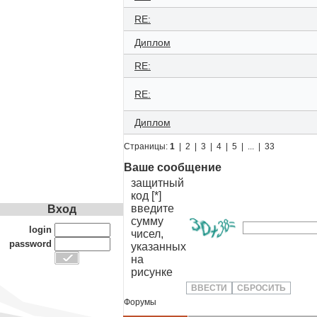
RE:
Диплом
RE:
RE:
Диплом
Страницы:
1
|
2
|
3
|
4
|
5
|
...
|
33
Ваше сообщение
защитный
код [*]
введите
Вход
сумму
login
чисел,
password
указанных
на
рисунке
Форумы