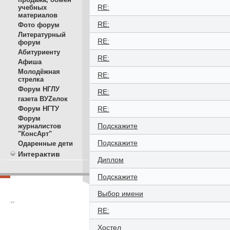
RE:
учебных
материалов
RE:
Фото форум
Литературный
RE:
форум
Абитуриенту
RE:
Афиша
Молодёжная
RE:
стрелка
Форум НГЛУ
RE:
газета ВУZелок
RE:
Форум НГТУ
Форум
Подскажите
журналистов
"КонсАрт"
Подскажите
Одаренные дети
Интерактив
Диплом
Подскажите
Выбор имени
**
RE:
Хостел