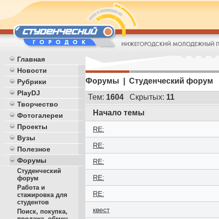
Главная
Новости
Форумы | Студенческий форум
Рубрики
PlayDJ
Тем:
1604
Скрытых:
11
Творчество
Начало темы
Фотогалереи
Проекты
RE:
Вузы
RE:
Полезное
Форумы
RE:
Студенческий
RE:
форум
Работа и
RE:
стажировка для
студентов
квест
Поиск, покупка,
продажа, обмен