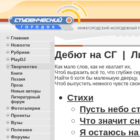
Главная
Новости
Дебют на СГ | Л
Рубрики
PlayDJ
Как мало слов, как не хватает их,
Творчество
Чтоб выразить всё то, что глубже се
Книги
Найти б хотя бы маленькую дверцу,
Поэзия
Чтоб выпустить немного чувств свои
Проза
Новые авторы
Стихи
Литературный
форум
Пусть небо с
Фотогалереи
Проекты
Что значит с
Вузы
Полезное
Я остаюсь на
Форумы