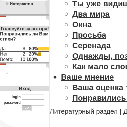
Ты уже видиш
Интерактив
Два мира
Окна
Голосуйте за автора!
Просьба
Понравились ли Вам
стихи?
Серенада
Да
8
80%
Однажды, поз
Нет
2
20%
Всего:
10
100%
Как мало слов
**
Ваше мнение
Ваша оценка 
Вход
Понравились 
login
password
Литературный раздел
|
Д