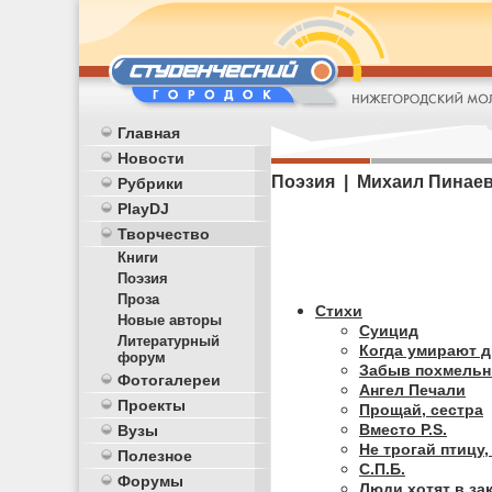
Главная
Новости
Поэзия | Михаил Пинае
Рубрики
PlayDJ
Творчество
Книги
Поэзия
Проза
Стихи
Новые авторы
Суицид
Литературный
Когда умирают 
форум
Забыв похмельн
Фотогалереи
Ангел Печали
Проекты
Прощай, сестра
Вместо P.S.
Вузы
Не трогай птицу,
Полезное
C.П.Б.
Форумы
Люди хотят в зак