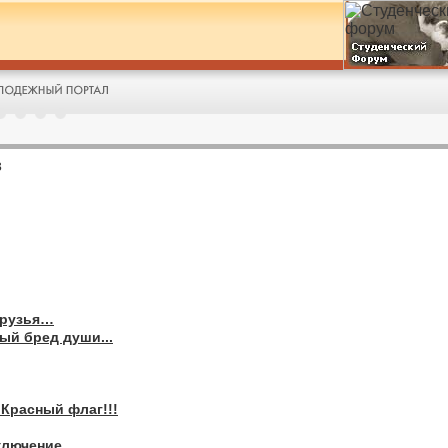
в
друзья…
ый бред души...
 Красный флаг!!!
лючение...