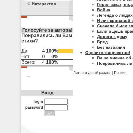
Интерактив
Горел закат, вода
Война
Легенда о людях
И лик кровавой 
Сначала были зву
Голосуйте за автора!
Если ищешь прав
Понравились ли Вам
Дорога к дому
стихи?
Бред
Без названия
Да
4
100%
Оцените творчество!
Нет
0
0%
Ваше мнение об 
Всего:
4
100%
Понравились ли
Литературный раздел
|
Поэзия
**
Вход
login
password