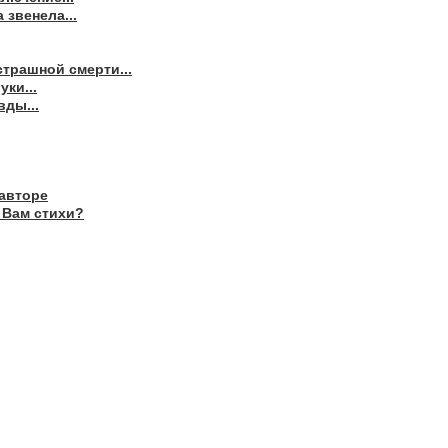
 звенела...
страшной смерти...
ки...
ды...
авторе
 Вам стихи?