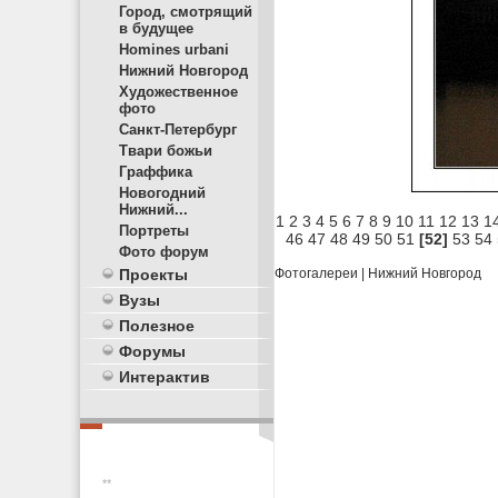
Город, смотрящий
в будущее
Homines urbani
Нижний Новгород
Художественное
фото
Санкт-Петербург
Твари божьи
Граффика
Новогодний
Нижний...
1
2
3
4
5
6
7
8
9
10
11
12
13
1
Портреты
46
47
48
49
50
51
[52]
53
54
Фото форум
Проекты
Фотогалереи
|
Нижний Новгород
Вузы
Полезное
Форумы
Интерактив
**