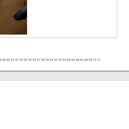
8
49
50
51
52
53
54
55
56
57
58
59
60
61
62
63
64
65
66
67
68
69
70
71