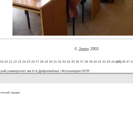
©
Jonny
2003
19
20
21
22
23
24
25
26
27
28
29
30
31
32
33
34
35
36
37
38
39
40
41
42
43
44
[45]
46
47
4
ский университет им.Н.А.Добролюбова
|
Фотогалерея НГЛУ
нческий городок