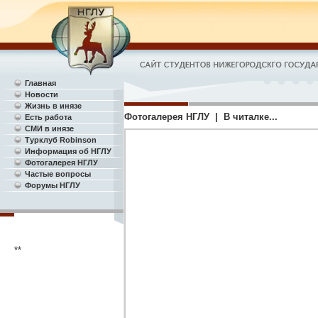
Главная
Новости
Жизнь в инязе
Фотогалерея НГЛУ | В читалке...
Есть работа
СМИ в инязе
Турклуб Robinson
Информация об НГЛУ
Фотогалерея НГЛУ
Частые вопросы
Форумы НГЛУ
**