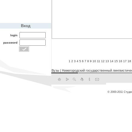
Вход
login
password
1
2
3
4
5
6
7
8
9
10
11
12
13
14
15
16
17
18
Вузы
|
Нижегородский государственный лингвистиче
© 2000-2011 Студе