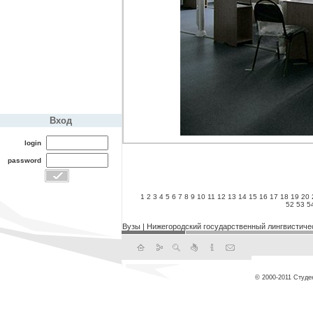
Вход
login
password
1
2
3
4
5
6
7
8
9
10
11
12
13
14
15
16
17
18
19
20
52
53
5
Вузы
|
Нижегородский государственный лингвистиче
© 2000-2011 Студе