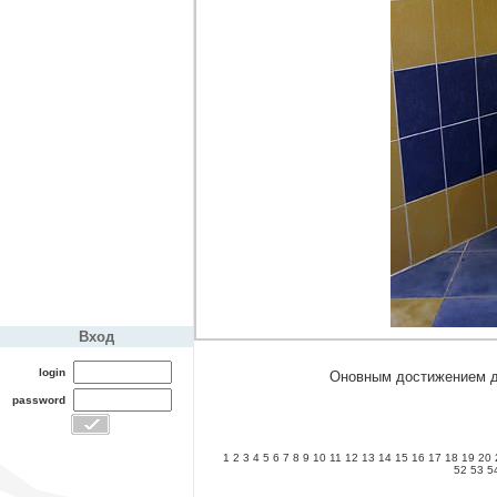
Вход
login
Оновным достижением ди
password
1
2
3
4
5
6
7
8
9
10
11
12
13
14
15
16
17
18
19
20
52
53
5