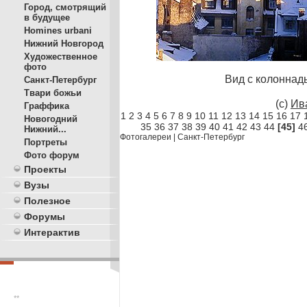
Город, смотрящий
в будущее
Homines urbani
Нижний Новгород
Художественное
фото
Вид с колоннад
Санкт-Петербург
Твари божьи
(c)
Ив
Граффика
1
2
3
4
5
6
7
8
9
10
11
12
13
14
15
16
17
Новогодний
35
36
37
38
39
40
41
42
43
44
[45]
4
Нижний...
Фотогалереи
|
Санкт-Петербург
Портреты
Фото форум
Проекты
Вузы
Полезное
Форумы
Интерактив
**