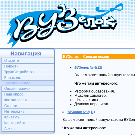
ВУЗелок | Свежий номер
О газете
Новости
ВУЗелок № 9(12)
ТрудоУстройство
Вышел в свет новый выпуск газеты
Барахолка
Свежий номер
Что же там интересного:
Онлайн выпуск
Реформа образования.
Наш опрос
Мужской характер.
Школа актива
Фотогалерея
Деловая переписка
Ссылки
Интерактив
ВУЗелок № 8(11)
Контакты
Вышел в свет новый выпуск газеты ВУЗел
Карта сайта
Что же там интересного:
Архив