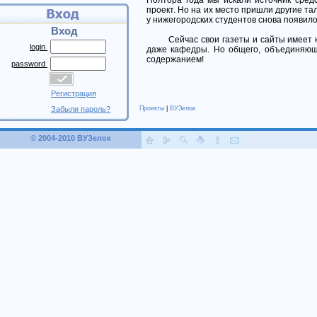
Полтора года мы искали источник сред
проект. Но на их место пришли другие 
у нижегородских студентов снова появи
Вход
Сейчас свои газеты и сайты имеет каж
login
даже кафедры. Но общего, объединяюще
содержанием!
password
Регистрация
Забыли пароль?
Проекты
|
ВУЗелок
© 2004-2010 ВУЗелок