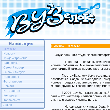
ВУЗелок | О газете
О газете
Новости
«Вузелок» - это студенческое информац
ТрудоУстройство
Наша цель – сделать студенческие 
Барахолка
новыми событиями. Мы также помогаем ст
Свежий номер
сэкономить. В каждом номере газеты мы 
Онлайн выпуск
Газета «Вузелок» была создана в 200
Наш опрос
развиваться. Создание очередного номер
Фотогалерея
номера, продажа рекламного места, напис
многое другое. Мы совершили тогда много
Ссылки
Интерактив
В 2004 году был также создан сайт, 
Контакты
сайт – это настоящий живой организм, е
опыт для молодых журналистов.
Карта сайта
Архив
Но однажды случилась беда. Из-за о