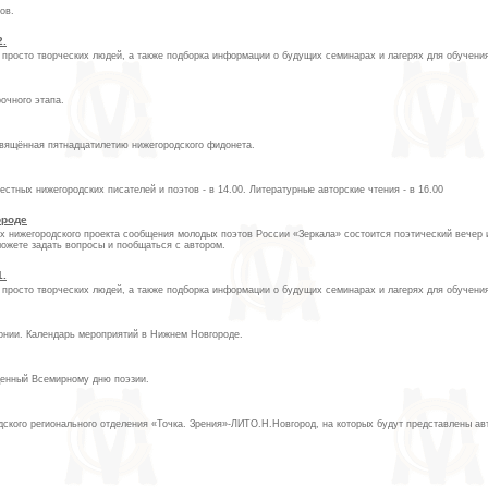
ов.
2.
росто творческих людей, а также подборка информации о будущих семинарах и лагерях для обучени
очного этапа.
освящённая пятнадцатилетию нижегородского фидонета.
вестных нижегородских писателей и поэтов - в 14.00. Литературные авторские чтения - в 16.00
ороде
мках нижегородского проекта сообщения молодых поэтов России «Зеркала» состоится поэтический вечер
можете задать вопросы и пообщаться с автором.
1.
росто творческих людей, а также подборка информации о будущих семинарах и лагерях для обучени
нии. Календарь мероприятий в Нижнем Новгороде.
ященный Всемирному дню поэзии.
одского регионального отделения «Точка. Зрения»-ЛИТО.Н.Новгород, на которых будут представлены ав