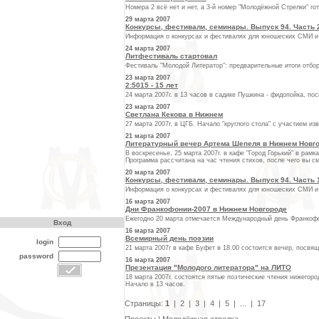
Номера 2 всё нет и нет, а 3-й номер "Молодёжной Стрелки" гот
29 марта 2007
Конкурсы, фестивали, семинары. Выпуск 94. Часть 
Информация о конкурсах и фестивалях для юношеских СМИ и п
24 марта 2007
Литфестиваль стартовал
Фестиваль "Молодой Литератор": предварительные итоги отбор
23 марта 2007
2:5015 - 15 лет
24 марта 2007г. в 13 часов в садике Пушкина - фидопойка, п
23 марта 2007
Светлана Кекова в Нижнем
27 марта 2007г. в ЦГБ. Начало "круглого стола" с участием из
21 марта 2007
Литературный вечер Артема Шепеля в Нижнем Новг
В воскресенье, 25 марта 2007г. в кафе "Город Горький" в ра
Программа рассчитана на час чтения стихов, после чего вы с
20 марта 2007
Конкурсы, фестивали, семинары. Выпуск 94. Часть 
Информация о конкурсах и фестивалях для юношеских СМИ и п
16 марта 2007
Дни Франкофонии-2007 в Нижнем Новгороде
Ежегодно 20 марта отмечается Международный день Франкофо
Вход
16 марта 2007
Всемирный день поэзии
login
21 марта 2007г в кафе Буфет в 18.00 состоится вечер, посв
password
16 марта 2007
Презентация "Молодого литератора" на ЛИТО
18 марта 2007г. состоятся пятые поэтические чтения нижегор
Начало в 13 часов.
Страницы:
1
|
2
|
3
|
4
|
5
|
...
|
17