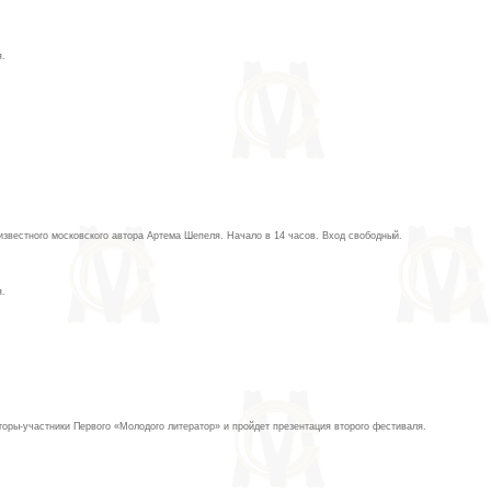
я.
 известного московского автора Артема Шепеля. Начало в 14 часов. Вход свободный.
я.
торы-участники Первого «Молодого литератор» и пройдет презентация второго фестиваля.