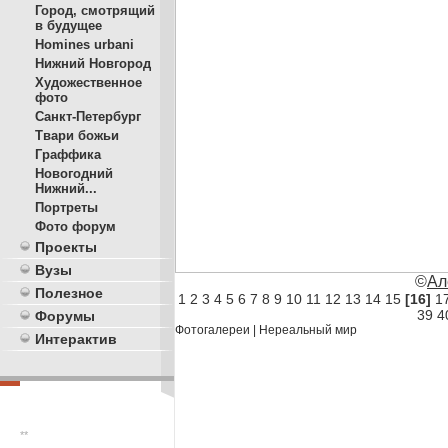
Город, смотрящий
в будущее
Homines urbani
Нижний Новгород
Художественное
фото
Санкт-Петербург
Твари божьи
Граффика
Новогодний
Нижний...
Портреты
Фото форум
Проекты
Вузы
©
Ал
Полезное
1
2
3
4
5
6
7
8
9
10
11
12
13
14
15
[16]
1
39
4
Форумы
Фотогалереи
|
Нереальный мир
Интерактив
**