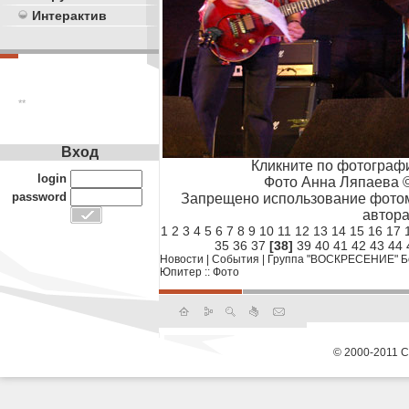
Интерактив
**
Вход
Кликните по фотограф
login
Фото Анна Ляпаева ©
password
Запрещено использование фотом
автора
1
2
3
4
5
6
7
8
9
10
11
12
13
14
15
16
17
35
36
37
[38]
39
40
41
42
43
44
Новости
|
События
|
Группа "ВОСКРЕСЕНИЕ" Бол
Юпитер :: Фото
© 2000-2011 С