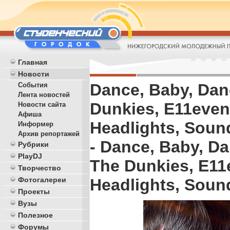
Главная
Новости
Dance, Baby, Dan
События
Лента новостей
Dunkies, E11even,
Новости сайта
Афиша
Headlights, Soun
Информер
Архив репортажей
- Dance, Baby, D
Рубрики
PlayDJ
The Dunkies, E11e
Творчество
Фотогалереи
Headlights, Soun
Проекты
Вузы
Полезное
Форумы