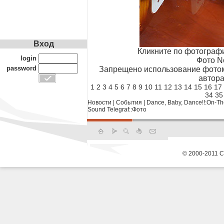
Вход
Кликните по фотограф
login
Фото N
password
Запрещено использование фотом
автора
1
2
3
4
5
6
7
8
9
10
11
12
13
14
15
16
17
34
35
Новости
|
События
|
Dance, Baby, Dance!!:On-The
Sound Telegraf::Фото
© 2000-2011 С